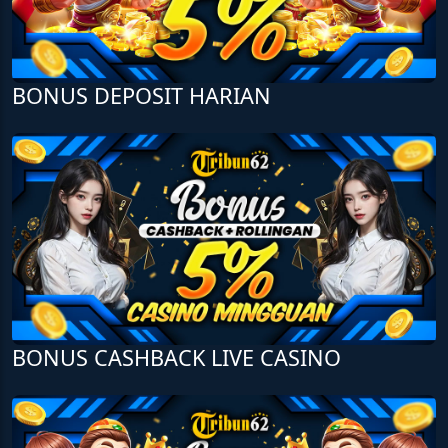
BONUS DEPOSIT HARIAN
BONUS CASHBACK LIVE CASINO