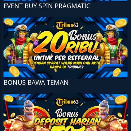
EVENT BUY SPIN PRAGMATIC
BONUS BAWA TEMAN