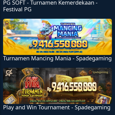
PG SOFT - Turnamen Kemerdekaan -
Festival PG
Turnamen Mancing Mania - Spadegaming
Play and Win Tournament - Spadegaming