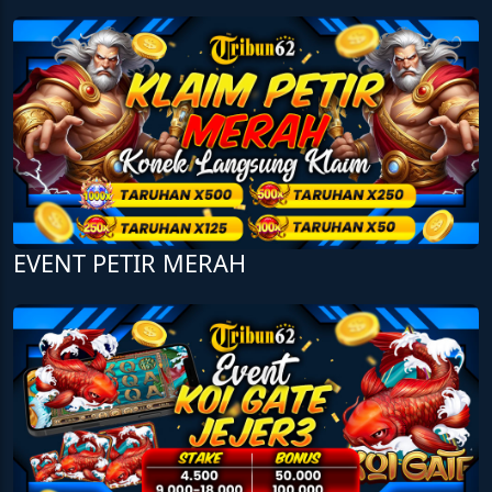
EVENT PETIR MERAH