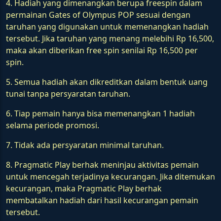
4. Hadiah yang dimenangkan berupa freespin dalam
permainan Gates of Olympus POP sesuai dengan
taruhan yang digunakan untuk memenangkan hadiah
tersebut. Jika taruhan yang menang melebihi Rp 16,500,
maka akan diberikan free spin senilai Rp 16,500 per
spin.
5. Semua hadiah akan dikreditkan dalam bentuk uang
tunai tanpa persyaratan taruhan.
6. Tiap pemain hanya bisa memenangkan 1 hadiah
selama periode promosi.
7. Tidak ada persyaratan minimal taruhan.
8. Pragmatic Play berhak meninjau aktivitas pemain
untuk mencegah terjadinya kecurangan. Jika ditemukan
kecurangan, maka Pragmatic Play berhak
membatalkan hadiah dari hasil kecurangan pemain
tersebut.